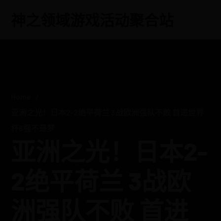
神之领域游戏活动聚合站
Home
亚洲之光！日本2-2绝平荷兰 3战欧洲强队不败 首进世界
杯8强不是梦
亚洲之光！日本2-
2绝平荷兰 3战欧
洲强队不败 首进