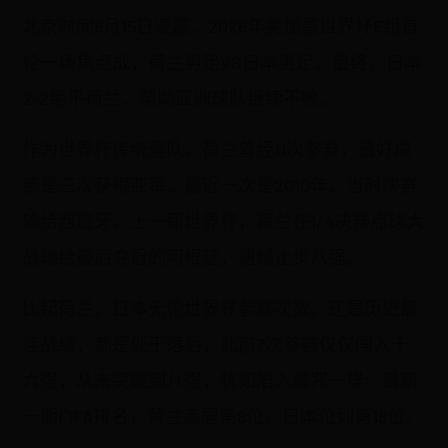
北京时间6月15日凌晨，2026年美加墨世界杯F组首
轮一场焦点战，荷兰男足VS日本男足。最终，日本
2-2绝平荷兰，帮助亚洲球队继续不败。
作为世界杯传统强队，荷兰曾经11次参赛，最好成
绩是三次获得亚军，最近一次是2010年，当时决赛
输给西班牙。上一届世界杯，荷兰在1/4决赛点球大
战输给最后夺冠的阿根廷，遗憾止步八强。
比起荷兰，日本无论世界杯参赛次数，还是历史最
佳战绩，都是处于落后，此前7次参赛仅仅闯入十
六强，从未突破到八强，犹如陷入魔咒一样。最新
一期FIFA排名，荷兰高居第8位，日本位列第18位。