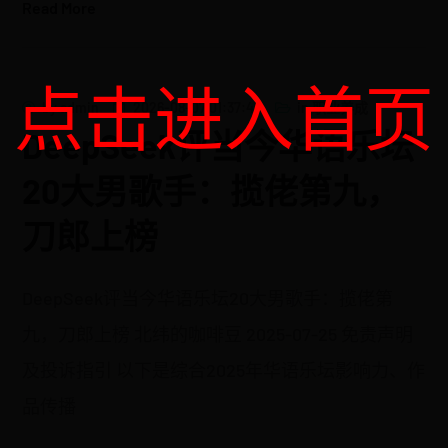
Read More
点击进入首页
by
admin
2026-08-07 01:37:48
in
职业养成
DeepSeek评当今华语乐坛
20大男歌手：揽佬第九，
刀郎上榜
DeepSeek评当今华语乐坛20大男歌手：揽佬第
九，刀郎上榜 北纬的咖啡豆 2025-07-25 免责声明
及投诉指引 以下是综合2025年华语乐坛影响力、作
品传播