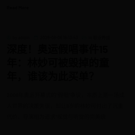
Read More
by
admin
2026-08-06 19:13:43
in
职业养成
深度！奥运假唱事件15
年：林妙可被毁掉的童
年，谁该为此买单？
2008年奥运开幕式的“假唱”争议，本质上是一场成
人世界的决策失误，却让9岁的林妙可付出了沉重
代价。导演组为追求“视觉与听觉的完美统