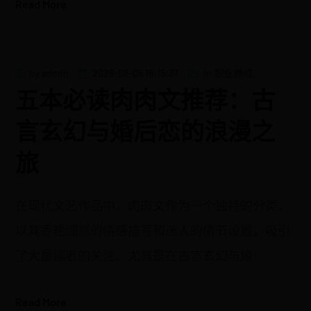
Read More
by
admin
2026-08-06 16:15:37
in
职业养成
五本必读肉肉文推荐：古
言玄幻与婚后恋的浪漫之
旅
在现代文艺作品中，肉肉文作为一个独特的分类，
以其香艳细腻的情感描写和迷人的情节设置，吸引
了大量读者的关注。尤其是在古言玄幻与婚
Read More