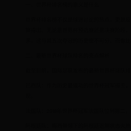
一、世界杯排名榜的意义是什么
世界杯排名榜不仅是球迷讨论的热点，更是反
算得出。无论是世界杯预选赛还是决赛阶段，
茅，这与其五次夺冠的历史密不可分。而像比
二、最新世界杯球队排名的亮点解析
截至目前，国际足联发布的最新世界杯球队排
巴西队：作为历史最成功的世界杯冠军得主，
现。
法国队：2018年世界杯冠军法国队位列第二
阿根廷队：梅西带领下的阿根廷近期状态火热