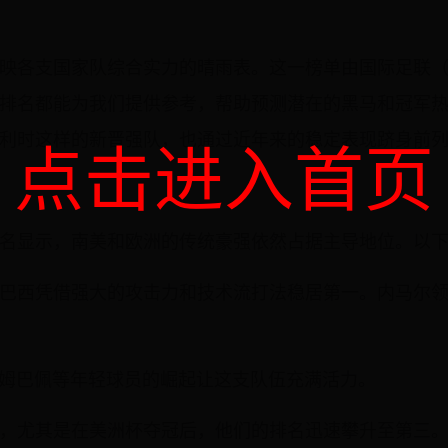
映各支国家队综合实力的晴雨表。这一榜单由国际足联（F
排名都能为我们提供参考，帮助预测潜在的黑马和冠军
利时这样的新晋强队，也通过近年来的稳定表现跻身前
点击进入首页
名显示，南美和欧洲的传统豪强依然占据主导地位。以
巴西凭借强大的攻击力和技术流打法稳居第一。内马尔
，姆巴佩等年轻球员的崛起让这支队伍充满活力。
，尤其是在美洲杯夺冠后，他们的排名迅速攀升至第三