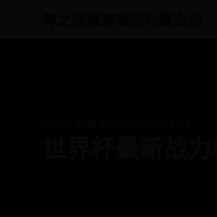
神之领域游戏活动聚合站
Home
世界杯最新战力榜：球队排名一览
世界杯最新战力