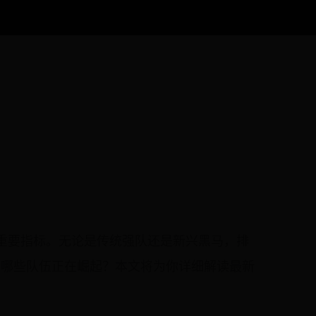
的重要指标。无论是传统强队还是新兴黑马，排
有哪些队伍正在崛起？本文将为你详细解读最新