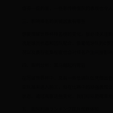
值得一提的是，一些非传统强队的表现也令人
三、影响排名的关键因素有哪些
想要理解世界杯排名榜的变化，就必须关注影
次是球员状态和团队配合，像葡萄牙队的C罗
况以及赛程密集程度也会对排名产生间接影响
四、案例分析：黑马崛起的背后
在历届世界杯中，总有一些低调队伍凭借出色发挥
亚队虽未进入前三，但在比赛中的顽强表现让
状态。通过观察这些变化，我们可以更精准地
五、如何利用ランキング提升观赛体验