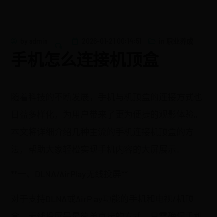
by
admin
2026-01-21 00:14:51
in
职业养成
手机怎么连接机顶盒
随着科技的不断发展，手机与机顶盒的连接方式也
日益多样化，为用户带来了更为便捷的观影体验。
本文将详细介绍几种主流的手机连接机顶盒的方
法，帮助大家轻松实现手机内容的大屏展示。
**一、DLNA/AirPlay无线投屏**
对于支持DLNA或AirPlay功能的手机和电视/机顶
盒，无线投屏是最简单直接的方式。只需确保手机