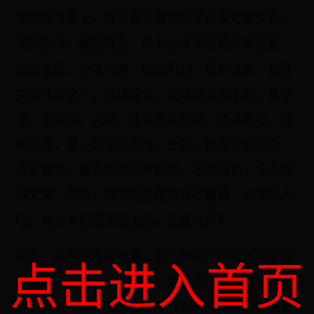
在烹饪技艺上，鲤鱼更是被制成了众多知名菜肴，
流传至今。糖醋鲤鱼，作为山东济南的传统名菜，
色泽金黄，外焦内嫩，酸甜可口，香鲜味美，是鲁
菜的代表之一。红烧鲤鱼，则以鲤鱼为主料，花生
油、湿淀粉、大蒜、酱油等为辅料，色泽枣红，软
嫩鲜香，是一道家常美味。此外，还有干烧鲤鱼、
清蒸鲤鱼、鲤鱼豆腐汤等佳肴，各具特色，令人回
味无穷。但是，似乎鲤鱼在南方不值钱，几乎没人
吃，北方人却经常端上桌，这是为何？
首先，从地理环境来看，北方地区的水域大多来自
点击进入首页
淡水湖泊，水质相对清澈，对鱼类的生长更为有
利。因此，北方鲤鱼往往生长得更加健康，口感更