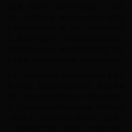
加鲜美。相比之下，南方地区的水域以江河、湖泊
为主，水质较为复杂，有时含有一些杂质，这可能
影响到鲤鱼的生长和口感。此外，南方地区气候湿
热，鲤鱼生长速度快，可能导致其肉质相对松散，
且带有较重的土腥味。而北方地区气温较低，鲤鱼
生长缓慢，肉质更为紧致细嫩，腥味也相对较淡。
其次，文化习惯和饮食习惯的差异也起到了重要作
用。在北方，鲤鱼被视为吉祥的象征，寓意着“年年
有余”，因此在年夜饭等重要节日中常作为必备菜
肴。北方人还倾向于将鲤鱼做成红烧、糖醋等口味
较重的菜肴，以掩盖其腥味并增添风味。而在南
方，鲤鱼被视为“发物”，不宜食用，特别是在身体