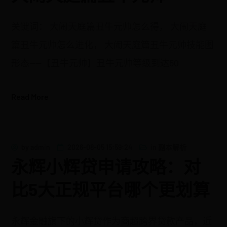
关键词： 大闹天庭篇丑牛元帅怎么得， 大闹天庭
篇丑牛元帅怎么进化， 大闹天庭篇丑牛元帅技能图
形态——【丑牛元帅】丑牛元帅等级到达50
Read More
by
admin
2026-08-05 15:59:24
in
副本解析
永辉小辉贷申请攻略：对
比5大正规平台哪个更划算
永辉金融旗下的小辉贷作为商超跨界贷款产品，近