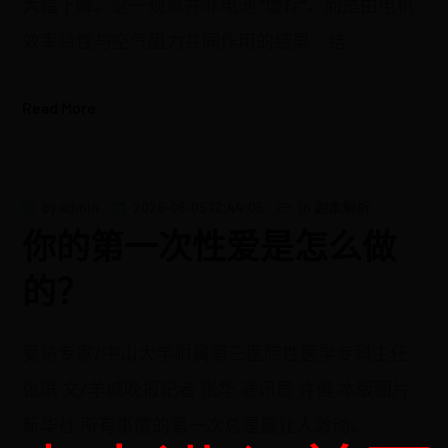
大幅下降。这一现象并非电池 “虚标”，而是由电机
效率特性与空气阻力共同作用的结果。结
Read More
by
admin
2026-08-05 12:44:05
in
副本解析
你的第一次性爱是怎么做
的？
受访专家/中山大学附属第三医院性医学专科主任
张滨 文/羊城晚报记者 张华 通讯员 许健 本版图片
新华社 所有事情的第一次总是最让人激动，