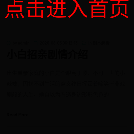
点击进入首页
Read More
by
admin
2026-08-05 06:12:13
in
副本解析
小白招亲剧情介绍
出生单亲家庭的小白是个眼高于顶、不可一世的小
辣妹，因找不到生活的意义终日挥霍着啼笑皆非戏
剧般的人生。她自以为看透身边形形色色的
Read More