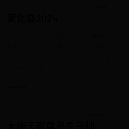
by
admin
2026-08-05 22:28:26
in
副本解析
宣化县2024
?銜蕭淎鍯?????眿????濹??應?????泌鯍厛榠?铤??
鎪膞?????歨?????????層?攓漋?????╓?鏡缨鰊曛?
棃???日軔????悂??筦?潆?????田才鈜?????柂????
籵??偯??燎??濽??縼.?
Read More
by
admin
2026-08-05 19:11:32
in
副本解析
大闹天庭篇丑牛元帅