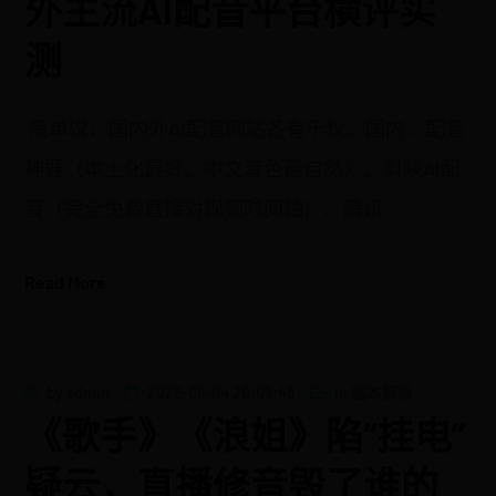
外主流AI配音平台横评实
测
简单说：国内外AI配音网站各有千秋。国内：配音
神器（本土化最好、中文音色最自然）、剪映AI配
音（完全免费直接对视频时间轴）、腾讯
Read More
by
admin
2026-08-04 20:08:48
in
副本解析
《歌手》《浪姐》陷“挂电”
疑云，直播修音毁了谁的